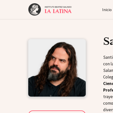
Inicio
S
Santi
con l
Salam
Coleg
Cienc
Prof
traye
como
diver