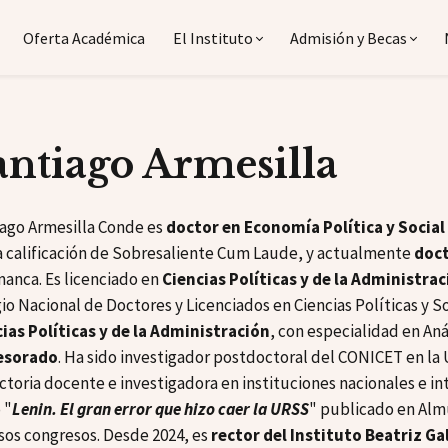
Oferta Académica
El Instituto
Admisión y Becas
antiago Armesilla
ago Armesilla Conde es
doctor en Economía Política y Social
a calificación de Sobresaliente Cum Laude, y actualmente
doct
anca. Es licenciado en
Ciencias Políticas y de la Administra
io Nacional de Doctores y Licenciados en Ciencias Políticas y 
ias Políticas y de la Administración
, con especialidad en Anál
esorado
. Ha sido investigador postdoctoral del CONICET en la
ctoria docente e investigadora en instituciones nacionales e in
 "
Lenin. El gran error que hizo caer la URSS
" publicado en Alm
sos congresos. Desde 2024, es
rector del Instituto Beatriz Ga