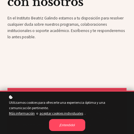
con nosotros
En el Instituto Beatriz Galindo estamos a tu disposición para resolver
cualquier duda sobre nuestros programas, colaboraciones
institucionales o soporte académico. Escríbenos y te responderemos
lo antes posible.
Información
Utilizamos cookies para ofrecerle una experiencia óptima y una
comunicación pertinente.
Si tienes alguna duda sobre nuestros cursos, programas o
Más información
o
aceptar cookies individuales
.
cualquier aspecto relacionado con nuestra formación, no
dudes en ponerte en contacto con nosotros.
¡Entendido!