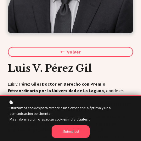
Volver
Luis V. Pérez Gil
Luis V. Pérez Gil es
Doctor en Derecho con Premio
Extraordinario por la Universidad de La Laguna
, donde es
Profesor de Derecho Internacional Público y Relaciones
Internacionales
desde 2000. Es también
profesor de máster en
Utilizamos cookies para ofrecerle una experiencia óptima y una
la Universitat Jaume I
y
profesor del Doctorado en
comunicación pertinente.
Seguridad y Defensa de la Academia Nacional de Estudios
Más información
o
aceptar cookies individuales
.
Políticos y Estratégicos (ANEPE) de Chile
.
Analista del
Instituto Español de Estudios Estratégicos (IEEE)
del
¡Entendido!
Ministerio de Defensa de España y
colaborador externo de la