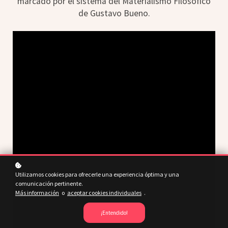
marcado por el sistema del Materialismo Filosófico
de Gustavo Bueno.
Utilizamos cookies para ofrecerle una experiencia óptima y una
comunicación pertinente.
Más información
o
aceptar cookies individuales
.
¡Entendido!