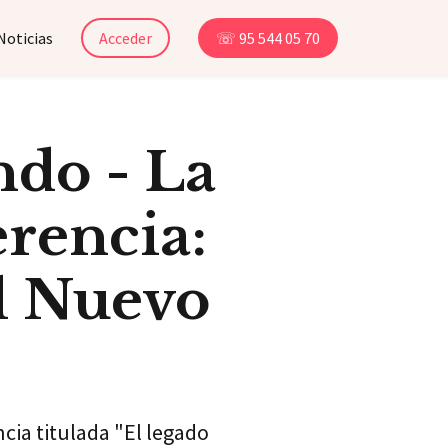
Noticias
Acceder
☏ 95 544 05 70
ndo - La
erencia:
el Nuevo
ncia titulada "El legado