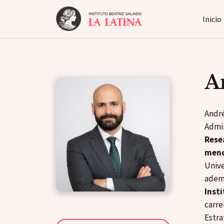
Inicio
A
André
Admin
Rese
menc
Unive
adem
Inst
carre
Estra