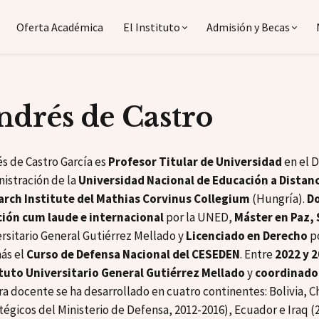
Oferta Académica
El Instituto
Admisión y Becas
ndrés de Castro
s de Castro García es
Profesor Titular de Universidad
en el D
istración de la
Universidad Nacional de Educación a Distan
arch Institute del Mathias Corvinus Collegium
(Hungría).
Do
ión cum laude e internacional
por la UNED,
Máster en Paz,
rsitario General Gutiérrez Mellado y
Licenciado en Derecho
po
ás el
Curso de Defensa Nacional del CESEDEN
. Entre
2022 y 
ituto Universitario General Gutiérrez Mellado
y
coordinador
ra docente se ha desarrollado en cuatro continentes: Bolivia, C
tégicos del Ministerio de Defensa, 2012-2016), Ecuador e Iraq 